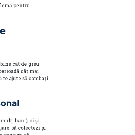
oblemă pentru
de
bine cât de greu
 perioadă cât mai
ă te ajute să combați
sonal
mulți bani), ci și
are, să colectezi și
e angajați să