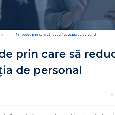
ie
7 metode prin care să reduci fluctuația de personal
e prin care să reduc
ția de personal