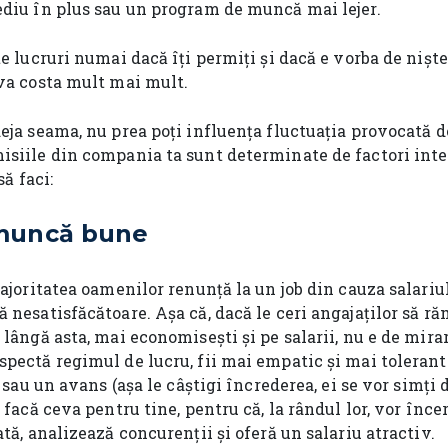
ediu în plus sau un program de muncă mai lejer.
te lucruri numai dacă îți permiți și dacă e vorba de niște
 va costa mult mai mult.
eja seama, nu prea poți influența fluctuația provocată de
isiile din compania ta sunt determinate de factori inte
să faci:
 muncă bune
majoritatea oamenilor renunță la un job din cauza salariu
ă nesatisfăcătoare. Așa că, dacă le ceri angajaților să 
 lângă asta, mai economisești și pe salarii, nu e de mir
pectă regimul de lucru, fii mai empatic și mai tolerant 
ă sau un avans (așa le câștigi încrederea, ei se vor simți d
 facă ceva pentru tine, pentru că, la rândul lor, vor înce
ată, analizează concurenții și oferă un salariu atractiv.