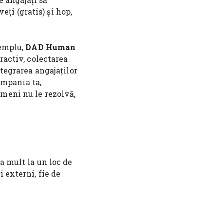
eți (gratis) și hop,
xemplu,
DAD Human
ractiv, colectarea
ntegrarea angajaților
compania ta,
imeni nu le rezolvă,
a mult la un loc de
 externi, fie de