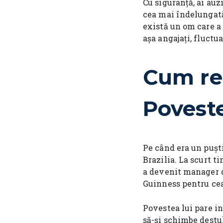
Cu siguranță, ai auz
cea mai îndelungată
există un om care a 
așa angajați, fluctu
Cum red
Povest
Pe când era un puști
Brazilia. La scurt t
a devenit manager de
Guinness pentru cea
Povestea lui pare in
să-și schimbe destu