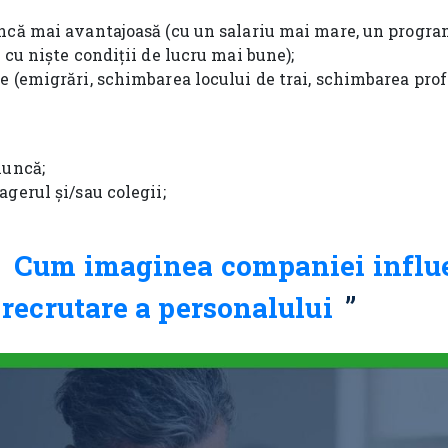
ncă mai avantajoasă (cu un salariu mai mare, un progr
 cu niște condiții de lucru mai bune);
 (emigrări, schimbarea locului de trai, schimbarea profe
muncă;
gerul și/sau colegii;
:
Cum imaginea companiei influ
 recrutare a personalului