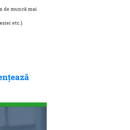
am de muncă mai
siei etc.).
ențează