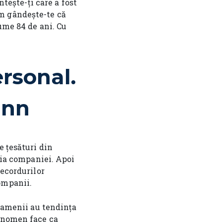
ntește-ți care a fost
m gândește-te că
ume 84 de ani. Cu
rsonal.
ann
e țesături din
ația companiei. Apoi
Recordurilor
ompanii.
 oamenii au tendința
fenomen face ca