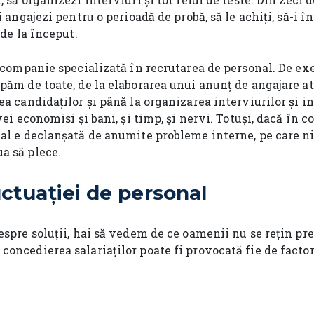
i angajezi pentru o perioadă de probă, să le achiți, să-i înv
 de la început.
 o companie specializată în recrutarea de personal. De e
upăm de toate, de la elaborarea unui anunț de angajare at
ea candidaților și până la organizarea interviurilor și i
vei economisi și bani, și timp, și nervi. Totuși, dacă în 
nal e declanșată de anumite probleme interne, pe care n
a să plece.
uctuației de personal
espre soluții, hai să vedem de ce oamenii nu se rețin pre
oncedierea salariaților poate fi provocată fie de factori