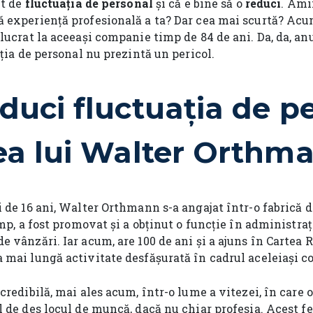
it de
fluctuația de personal
și că e bine să o
reduci
. Ami
 experiență profesională a ta? Dar cea mai scurtă? Acu
lucrat la aceeași companie timp de 84 de ani. Da, da, an
ația de personal nu prezintă un pericol.
uci fluctuația de pe
ea lui Walter Orthm
 de 16 ani, Walter Orthmann s-a angajat într-o fabrică d
imp, a fost promovat și a obținut o funcție în administr
 vânzări. Iar acum, are 100 de ani și a ajuns în Cartea 
 mai lungă activitate desfășurată în cadrul aceleiași c
credibilă, mai ales acum, într-o lume a vitezei, în care
l de des locul de muncă, dacă nu chiar profesia. Acest 