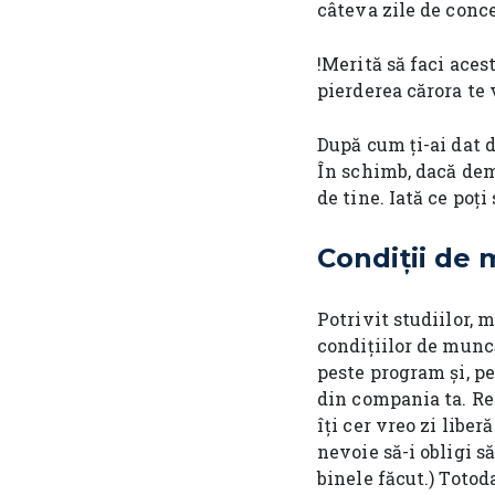
câteva zile de conc
!Merită să faci aces
pierderea cărora te
După cum ți-ai dat d
În schimb, dacă dem
de tine. Iată ce poți 
Condiții de
Potrivit studiilor, 
condițiilor de munc
peste program și, pe
din compania ta. Res
îți cer vreo zi liber
nevoie să-i obligi să
binele făcut.) Totod