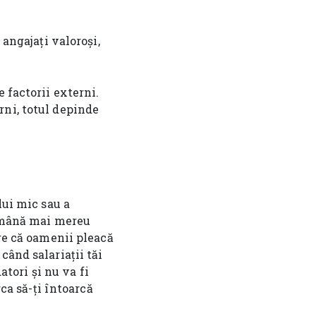
 angajați valoroși,
 factorii externi.
rni, totul depinde
lui mic sau a
rămână mai mereu
are că oamenii pleacă
când salariații tăi
atori și nu va fi
rca să-ți întoarcă