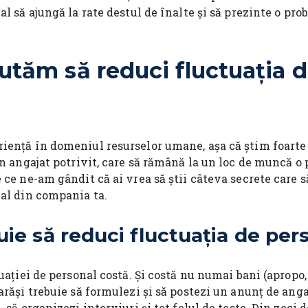
al să ajungă la rate destul de înalte și să prezinte o pr
utăm să reduci fluctuația 
iență în domeniul resurselor umane, așa că știm foarte 
un angajat potrivit, care să rămână la un loc de muncă o
 ce ne-am gândit că ai vrea să știi câteva secrete care s
nal din compania ta.
uie să reduci fluctuația de per
uației de personal costă. Și costă nu numai bani (apropo, 
arăși trebuie să formulezi și să postezi un anunț de angaj
 să organizezi interviuri și tot felul de teste. Din zeci d