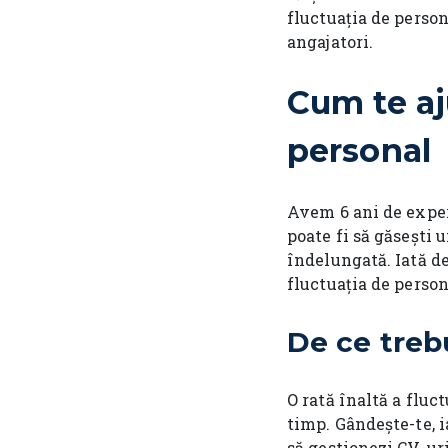
fluctuația de person
angajatori.
Cum te aj
personal
Avem 6 ani de exper
poate fi să găsești 
îndelungată. Iată de
fluctuația de perso
De ce treb
O rată înaltă a fluct
timp. Gândește-te, i
să gestionezi CV-uri,