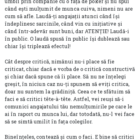
umbli prin companie cu o față de poker și nu spui
când ești mulțumit de munca cuiva, nimeni nu are
cum să afle. Laudă-ți angajații atunci când își
îndeplinesc sarcinile, când vin cu inițiative și
când într-adevăr sunt buni, dar ATENȚIE! Laudă-i
în public. O laudă spusă în public își dublează sau
chiar își triplează efectul!
Cât despre critică, nimănui nu-i place să fie
criticat, chiar dacă e vorba de o critică constructivă
și chiar dacă spune că îi place. Să nu ne înțelegi
greșit, în niciun caz nu-ți spunem să eviți critica,
doar nu suntem la grădiniță. Ceea ce te sfătuim să
faci e să critici tête-à-tête. Astfel, vei reuși să-i
comunici angajatului tău nemulțumirile pe care le
ai în raport cu munca lui, dar totodată, nu-l vei face
să se simtă umilit în fața colegilor.
Bineînțeles, contează și cum o faci. E bine să critici