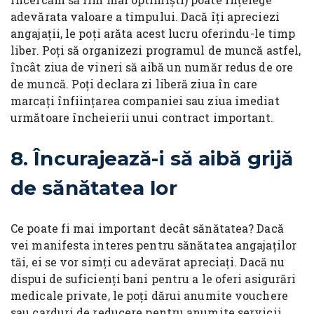
adevărata valoare a timpului. Dacă îți apreciezi
angajații, le poți arăta acest lucru oferindu-le timp
liber. Poți să organizezi programul de muncă astfel,
încât ziua de vineri să aibă un număr redus de ore
de muncă. Poți declara zi liberă ziua în care
marcați înființarea companiei sau ziua imediat
următoare încheierii unui contract important.
8.
Încurajează-i să aibă grijă
de sănătatea lor
Ce poate fi mai important decât sănătatea? Dacă
vei manifesta interes pentru sănătatea angajaților
tăi, ei se vor simți cu adevărat apreciați. Dacă nu
dispui de suficienți bani pentru a le oferi asigurări
medicale private, le poți dărui anumite vouchere
sau carduri de reducere pentru anumite servicii