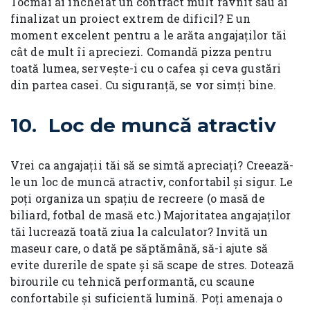
Tocmai ai încheiat un contract mult râvnit sau ai
finalizat un proiect extrem de dificil? E un
moment excelent pentru a le arăta angajaților tăi
cât de mult îi apreciezi. Comandă pizza pentru
toată lumea, servește-i cu o cafea și ceva gustări
din partea casei. Cu siguranță, se vor simți bine.
10. Loc de muncă atractiv
Vrei ca angajații tăi să se simtă apreciați? Creează-
le un loc de muncă atractiv, confortabil și sigur. Le
poți organiza un spațiu de recreere (o masă de
biliard, fotbal de masă etc.) Majoritatea angajaților
tăi lucrează toată ziua la calculator? Invită un
maseur care, o dată pe săptămână, să-i ajute să
evite durerile de spate și să scape de stres. Dotează
birourile cu tehnică performantă, cu scaune
confortabile și suficientă lumină. Poți amenaja o