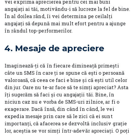
vei exprima aprecierea pentru cei mai buni
angajați ai tăi, motivându-i să lucreze la fel de bine.
În al doilea rând, îi vei determina pe ceilalți
angajați să depună mai mult efort pentru a ajunge
în rândul top-performerilor.
4.
Mesaje de apreciere
Imaginează-ți că în fiecare dimineață primești
câte un SMS în care ți se spune că ești o persoană
valoroasă, că ceea ce faci e bine și că ești util celor
din jur. Oare nu te-ar face să te simți apreciat? Asta
îți sugerăm să faci și cu angajații tăi. Bine, în
niciun caz nu e vorba de SMS-uri zilnice, ar fi o
exagerare. Dacă însă, din când în când, le vei
expedia mesaje prin care să le zici că ei sunt
importanți, că afacerea se dezvoltă inclusiv grație
lor, aceștia se vor simți într-adevăr apreciați. O poți