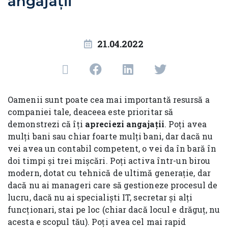
angajații
21.04.2022
Oamenii sunt poate cea mai importantă resursă a
companiei tale, deaceea este prioritar să
demonstrezi că îți
apreciezi angajații
. Poți avea
mulți bani sau chiar foarte mulți bani, dar dacă nu
vei avea un contabil competent, o vei da în bară în
doi timpi și trei mișcări. Poți activa într-un birou
modern, dotat cu tehnică de ultimă generație, dar
dacă nu ai manageri care să gestioneze procesul de
lucru, dacă nu ai specialiști IT, secretar și alți
funcționari, stai pe loc (chiar dacă locul e drăguț, nu
acesta e scopul tău). Poți avea cel mai rapid