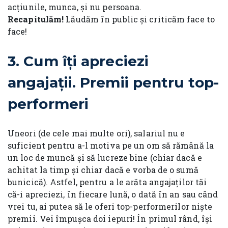
acțiunile, munca, și nu persoana.
Recapitulăm!
Lăudăm în public și criticăm face to
face!
3.
Cum îți apreciezi
angajații. Premii pentru top-
performeri
Uneori (de cele mai multe ori), salariul nu e
suficient pentru a-l motiva pe un om să rămână la
un loc de muncă și să lucreze bine (chiar dacă e
achitat la timp și chiar dacă e vorba de o sumă
bunicică). Astfel, pentru a le arăta angajaților tăi
că-i apreciezi, în fiecare lună, o dată în an sau când
vrei tu, ai putea să le oferi top-performerilor niște
premii. Vei împușca doi iepuri! În primul rând, își