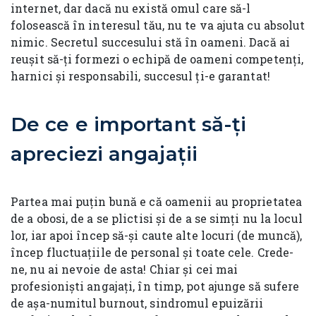
internet, dar dacă nu există omul care să-l
folosească în interesul tău, nu te va ajuta cu absolut
nimic. Secretul succesului stă în oameni. Dacă ai
reușit să-ți formezi o echipă de oameni competenți,
harnici și responsabili, succesul ți-e garantat!
De ce e important să-ți
apreciezi angajații
Partea mai puțin bună e că oamenii au proprietatea
de a obosi, de a se plictisi și de a se simți nu la locul
lor, iar apoi încep să-și caute alte locuri (de muncă),
încep fluctuațiile de personal și toate cele. Crede-
ne, nu ai nevoie de asta! Chiar și cei mai
profesioniști angajați, în timp, pot ajunge să sufere
de așa-numitul burnout, sindromul epuizării