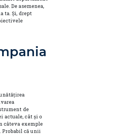
 sale. De asemenea,
 ta. Și, drept
biectivele
ompania
unătățirea
ivarea
strument de
 actuale, cât și o
iem câteva exemple
 Probabil că unii