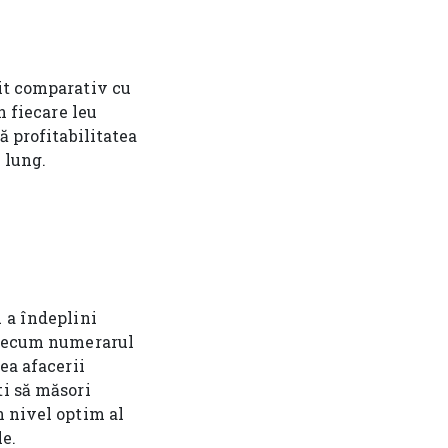
fit comparativ cu
n fiecare leu
ă profitabilitatea
 lung.
 a îndeplini
 precum numerarul
ea afacerii
i să măsori
n nivel optim al
le.