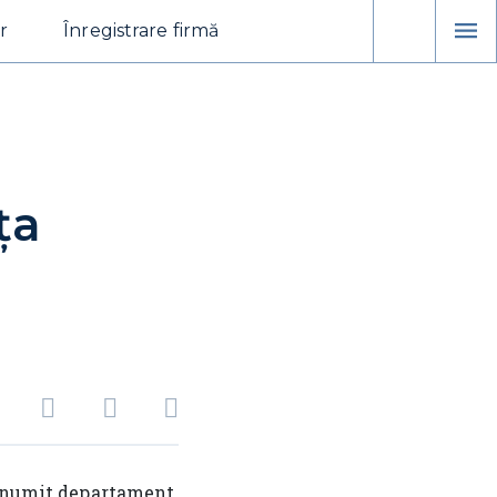
r
Înregistrare firmă
ța
n anumit departament