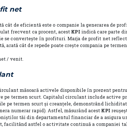
fit net
tă cât de eficientă este o companie la generarea de pro
culat frecvent ca procent, acest
KPI
indică care parte di
 se convertește în profituri. Marja de profit net reflect
ată, arată cât de repede poate crește compania pe termen
et / venit.
lant
irculant măsoară activele disponibile în prezent pentru
are pe termen scurt. Capitalul circulant include active
iile pe termen scurt și creanțele, demonstrând lichiditat
enera numerar rapid). Astfel, măsurând acest
KPI
reușeșt
oniștilor tăi din departamentul financiar de a asigura u
t, facilitând astfel o activitate continuă a companiei ta