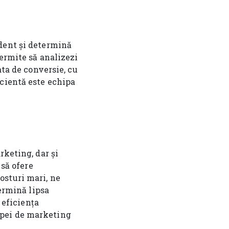
edent și determină
permite să analizezi
ata de conversie, cu
icientă este echipa
rketing, dar și
 să ofere
osturi mari, ne
termină lipsa
 eficiența
ipei de marketing