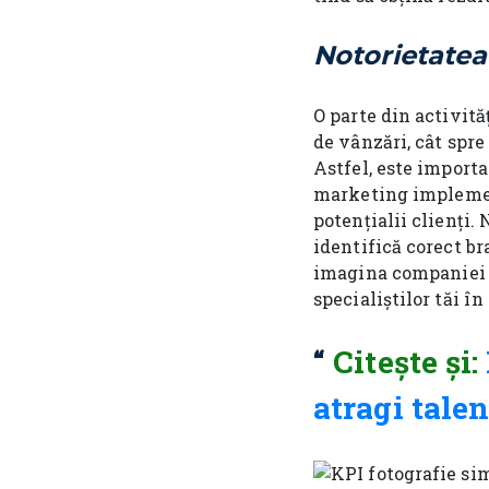
Notorietatea
O parte din activită
de vânzări, cât spre
Astfel, este importa
marketing implement
potențialii clienți.
identifică corect b
imagina companiei t
specialiștilor tăi în
Citește și:
atragi talen