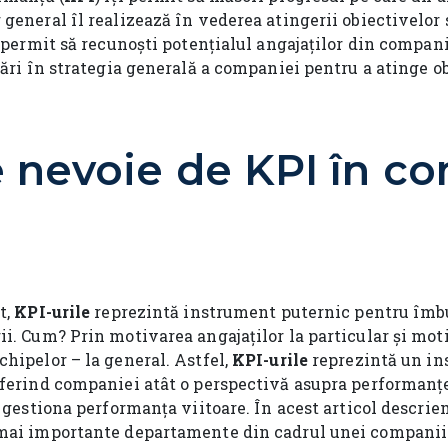
general îl realizează în vederea atingerii obiectivelor
i permit să recunoști potențialul angajaților din compania
tări în strategia generală a companiei pentru a atinge o
e nevoie de KPI în c
t,
KPI-urile
reprezintă instrument puternic pentru îmb
ii. Cum? Prin motivarea angajaților la particular și mot
hipelor – la general. Astfel,
KPI-urile
reprezintă un in
ferind companiei atât o perspectivă asupra performanței
și gestiona performanța viitoare. În acest articol descr
mai importante departamente din cadrul unei companii.