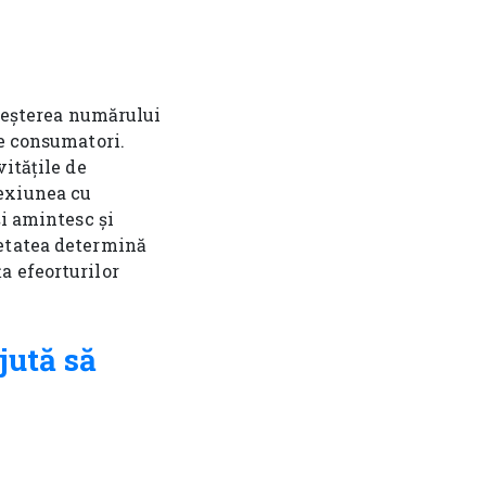
creșterea numărului
re consumatori.
vitățile de
nexiunea cu
și amintesc și
ietatea determină
a efeorturilor
jută să