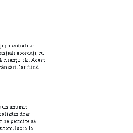
i potențiali ar
nțiali abordați, cu
 clienții tăi. Acest
ânzări. Iar fiind
re un anumit
analizăm doar
or ne permite să
utem, lucra la