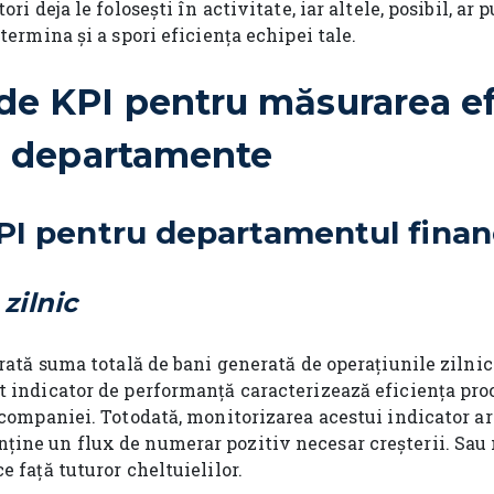
ori deja le folosești în activitate, iar altele, posibil, ar 
etermina și a spori eficiența echipei tale.
e KPI pentru măsurarea ef
te departamente
I pentru departamentul finan
zilnic
rată suma totală de bani generată de operațiunile zilnic
t indicator de performanță caracterizează eficiența pro
 companiei. Totodată, monitorizarea acestui indicator ar
ine un flux de numerar pozitiv necesar creșterii. Sau 
e față tuturor cheltuielilor.