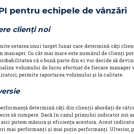
I pentru echipele de vânzări
re clienți noi
ite setarea unui target lunar care determină câți clienț
un manager. Cu cât mai mare este numărul de clienți pote
robabilitatea că o bună parte din ei vor decide să devină
naliza volumului de lucru efectuat de fiecare manager v
icatori, permite raportarea volumului și la calitate.
ersie
performanță determină câți din clienții abordați de căt
ecis să cumpere. Dacă în cazul primului indicator noi 
 aici putem măsura și eficiența acestora. Acest indicat
i mai performanți și mai puțin performanți. Ulterior, p