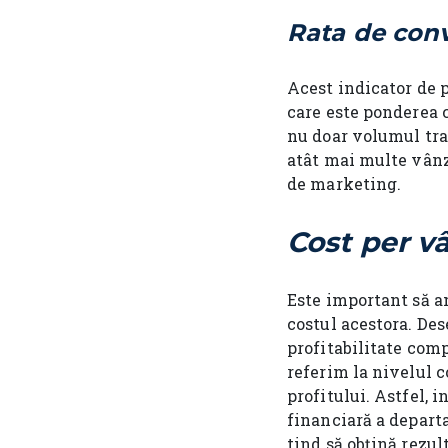
Rata de conv
Acest indicator de 
care este ponderea c
nu doar volumul traf
atât mai multe vânz
de marketing.
Cost per v
Este important să an
costul acestora. Des
profitabilitate com
referim la nivelul c
profitului. Astfel, 
financiară a depar
tind să obțină rezul