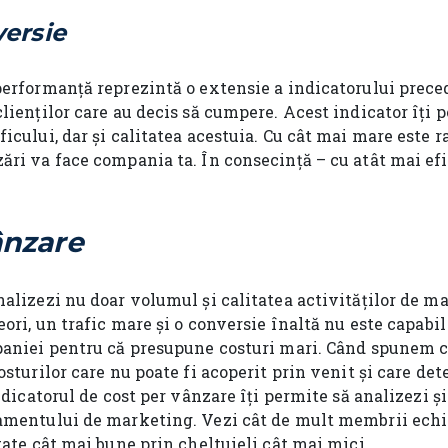
ersie
performanță reprezintă o extensie a indicatorului prec
lienților care au decis să cumpere. Acest indicator îți 
icului, dar și calitatea acestuia. Cu cât mai mare este r
ări va face compania ta. În consecință – cu atât mai ef
ânzare
alizezi nu doar volumul și calitatea activităților de ma
eori, un trafic mare și o conversie înaltă nu este capabil
paniei pentru că presupune costuri mari. Când spunem c
osturilor care nu poate fi acoperit prin venit și care de
indicatorul de cost per vânzare îți permite să analizezi și
tamentului de marketing. Vezi cât de mult membrii ech
tate cât mai bune prin cheltuieli cât mai mici.