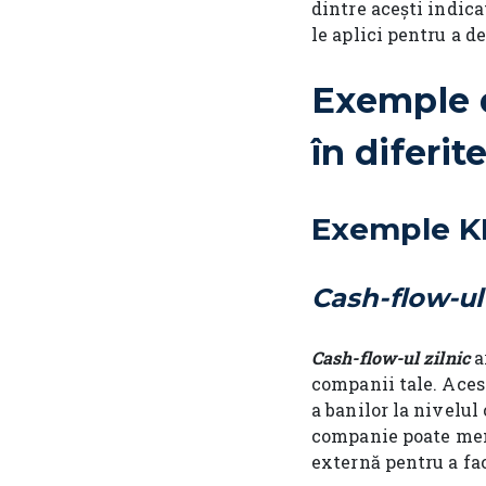
dintre acești indicat
le aplici pentru a d
Exemple d
în diferi
Exemple KP
Cash-flow-ul 
Cash-flow-ul zilnic
a
companii tale. Aces
a banilor la nivelul
companie poate menț
externă pentru a fac