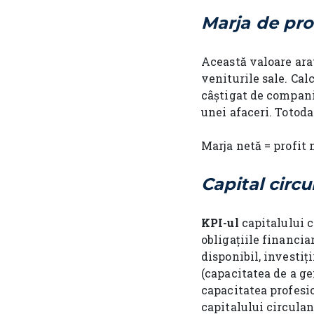
Marja de pro
Această valoare ara
veniturile sale. Cal
câștigat de companie
unei afaceri. Totod
Marja netă = profit n
Capital circu
KPI-ul
capitalului c
obligațiile financi
disponibil, investiț
(capacitatea de a g
capacitatea profesi
capitalului circulan