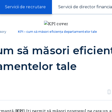
Servicii de recrutare
Servicii de director financia
sory
KPI – cum să măsori eficiența departamentelor tale
um să măsori eficien
amentelor tale
rmanță (
KPI
) îți permit să măsori progresul pe care u