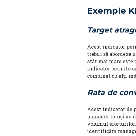
Exemple KP
Target atrage
Acest indicator perm
trebui să abordeze 
atât mai mare este p
indicator permite a
combinat cu alți ind
Rata de conv
Acest indicator de 
manager totuși au d
volumul eforturilor,
identificăm manager