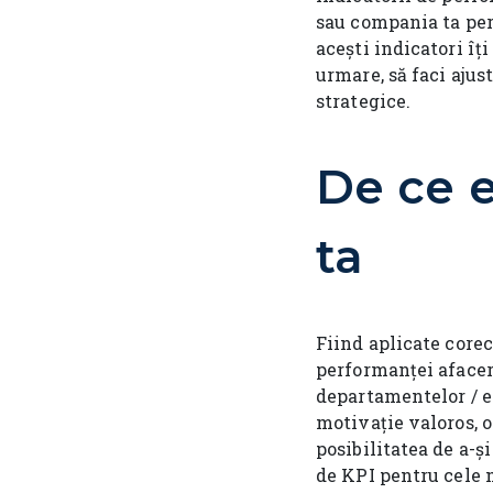
sau compania ta per 
acești indicatori îț
urmare, să faci ajus
strategice.
De ce 
ta
Fiind aplicate corec
performanței afacer
departamentelor / ec
motivație valoros, o
posibilitatea de a-
de KPI pentru cele 