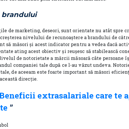
 brandului
țile de marketing, deseori, sunt orientate nu atât spre 
 creșterea nivelului de recunoaștere a brandului de căt
nt să măsori și acest indicator pentru a vedea dacă acti
ate ating acest obiectiv și reușesc să stabilească co
 Nivelul de notorietate a mărcii măsoară câte persoane î
randul companiei tale după ce l-au văzut undeva. Notor
ale, de aceeam este foarte important să măsori eficienț
 această direcție.
Beneficii extrasalariale care te a
te