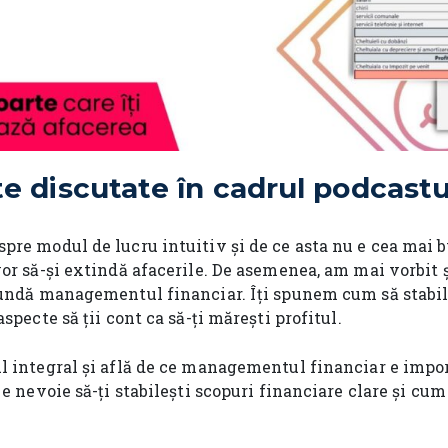
te discutate în cadrul podcastu
pre modul de lucru intuitiv și de ce asta nu e cea mai 
or să-și extindă afacerile. De asemenea, am mai vorbit ș
pundă managementul financiar. Îți spunem cum să stabile
specte să ții cont ca să-ți mărești profitul.
l integral și află de ce managementul financiar e impo
 e nevoie să-ți stabilești scopuri financiare clare și cum 