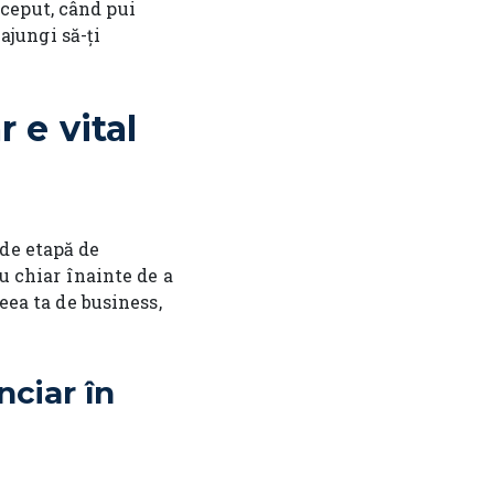
ceput, când pui
 ajungi să-ți
 e vital
 de etapă de
iu chiar înainte de a
eea ta de business,
ciar în