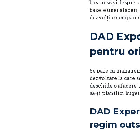
business și despre 
bazele unei afaceri, 
dezvolți o compani
DAD Exper
pentru o
Se pare că manageme
dezvoltare la care s
deschide o afacere. 
să-ți planifici buge
DAD Expert
regim out