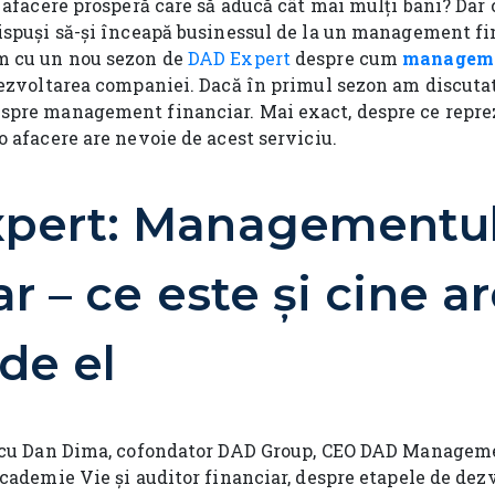
 afacere prosperă care să aducă cât mai mulți bani? Dar 
ispuși să-și înceapă businessul de la un management fi
m cu un nou sezon de
DAD Expert
despre cum
manageme
dezvoltarea companiei. Dacă în primul sezon am discutat
spre management financiar. Mai exact, despre ce repre
 afacere are nevoie de acest serviciu.
pert: Managementu
ar – ce este și cine a
de el
t cu Dan Dima, cofondator DAD Group, CEO DAD Manageme
cademie Vie și auditor financiar, despre etapele de dez