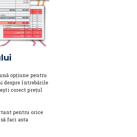
lui
bună opțiune pentru
i despre întrebările
ști corect prețul
rtant pentru orice
să faci asta