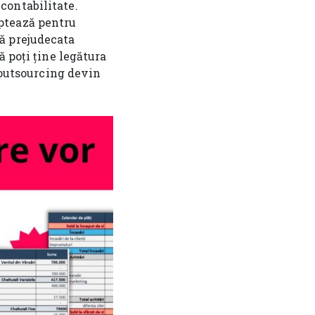
contabilitate.
ptează pentru
ă prejudecata
ă poți ține legătura
m outsourcing devin