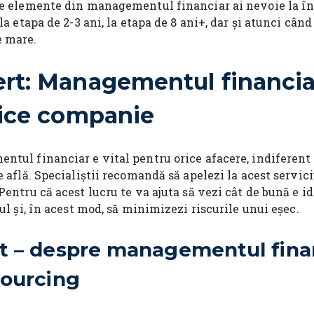
ce elemente din managementul financiar ai nevoie la în
la etapa de 2-3 ani, la etapa de 8 ani+, dar și atunci când
e mare.
t: Managementul financiar
rice companie
ntul financiar e vital pentru orice afacere, indiferent
e află. Specialiștii recomandă să apelezi la acest servic
Pentru că acest lucru te va ajuta să vezi cât de bună e id
tul și, în acest mod, să minimizezi riscurile unui eșec.
 – despre managementul finan
sourcing