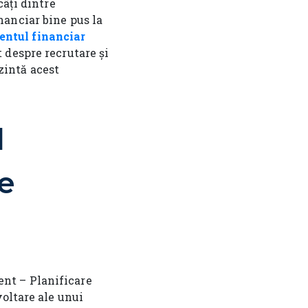
câți dintre
nanciar bine pus la
ntul financiar
 despre recrutare și
zintă acest
l
re
nt – Planificare
voltare ale unui