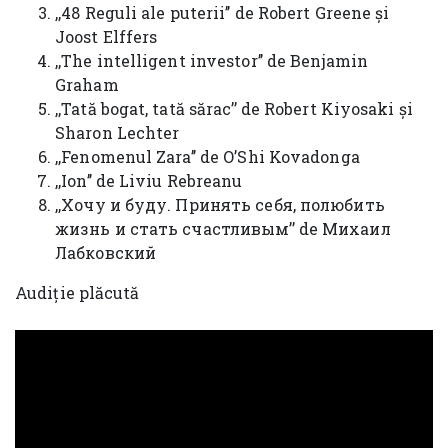
,,48 Reguli ale puterii’’ de Robert Greene și
Joost Elffers
,,The intelligent investor’’ de Benjamin
Graham
,,Tată bogat, tată sărac’’ de Robert Kiyosaki și
Sharon Lechter
,,Fenomenul Zara’’ de O’Shi Kovadonga
,,Ion’’ de Liviu Rebreanu
,,Хочу и буду. Принять себя, полюбить
жизнь и стать счастливым’’ de Михаил
Лабковский
Audiție plăcută