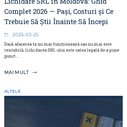
Lichidare SRL în Moldova: Ghid
Complet 2026 — Pași, Costuri și Ce
Trebuie Să Știi Înainte Să Începi
2026-03-25
Dacă afacerea ta nu mai funcționează sau nu mai este
rentabilă, lichidarea SRL-ului este calea legală de a pune
punct...
MAI MULT
ALTELE