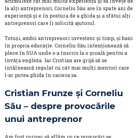
acumuleze cât mai multă experiență și să învețe de
la alți antreprenori, Corneliu Său are în spate ani de
experiență și e în postura de a ghida și a sfătui alți
antreprenori care îi solicită ajutorul.
Totuși, ambii antreprenori investesc și timp, și bani
în propria educație. Corneliu Său intenționează să
plece în SUA unde s-a înscris la o școală pentru a
învăța engleza. Iar Cristian are grijă să se
întâlnească regulat cu cât mai mulți mentori care
l-ar putea ghida în cariera sa.
Cristian Frunze și Corneliu
Său – despre provocările
unui antreprenor
Am fost curioși să aflăm cu ce provocări se