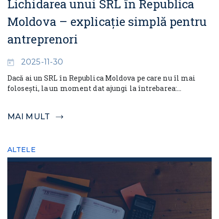
Lichidarea unui SRL în Republica
Moldova – explicație simplă pentru
antreprenori
2025-11-30
Dacă ai un SRL în Republica Moldova pe care nu îl mai
folosești, la un moment dat ajungi la întrebarea:...
MAI MULT
ALTELE