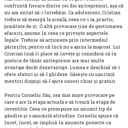
confruntă fiecare dintre cei doi antreprenori, așa că
nu am ezitat să-i întrebăm. Ca adolescent, Cristian
trebuie să meargă la școală, ceea ce-i ia, practic,
jumătate de zi. O altă provocare ține de gestionarea
afacerii, anume în ceea ce privește aspectele
legale. Trebuie să acționeze prin intermediul
părinților, pentru că încă nu a ajuns la majorat. Lui
Cristian însă îi place să învețe și consideră că în
postura de tânăr antreprenor are mai multe
avantaje decât dezavantaje. Lumea e deschisă să-i
ofere sfaturi și să-l ghideze. Găsește cu ușurință
mentori dispuși să-l ajute uneori chiar și gratuit.
Pentru Corneliu Său, cea mai mare provocare pe
care o are la etapa actuală e să treacă la etapa de
investitor. Ceea ce presupune un anumit tip de
gândire și o anumită atitudine. Corneliu spune că
încet, încet, se implică în anumite proiecte ca