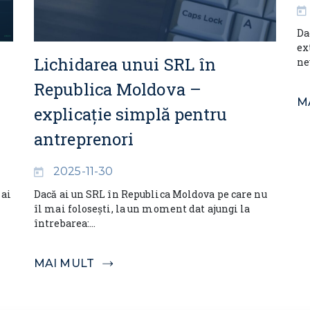
Da
ex
Lichidarea unui SRL în
ne
Republica Moldova –
M
explicație simplă pentru
antreprenori
2025-11-30
mai
Dacă ai un SRL în Republica Moldova pe care nu
îl mai folosești, la un moment dat ajungi la
întrebarea:...
MAI MULT