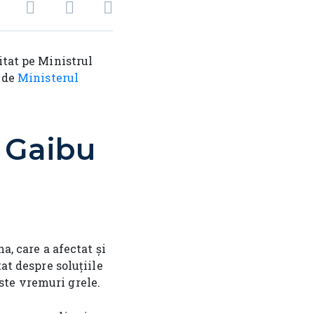
itat pe Ministrul
e de
Ministerul
u Gaibu
a, care a afectat și
at despre soluțiile
ste vremuri grele.