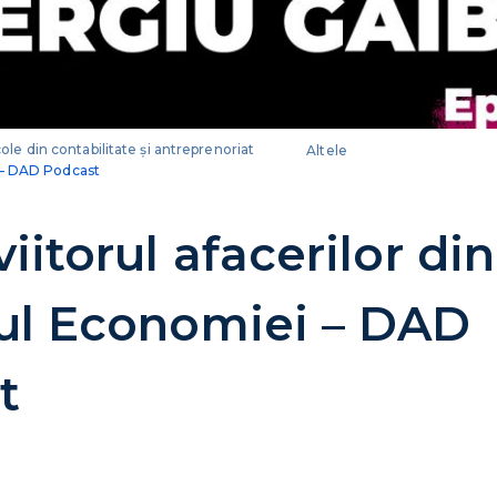
cole din contabilitate și antreprenoriat
Altele
i – DAD Podcast
viitorul afacerilor di
rul Economiei – DAD
t