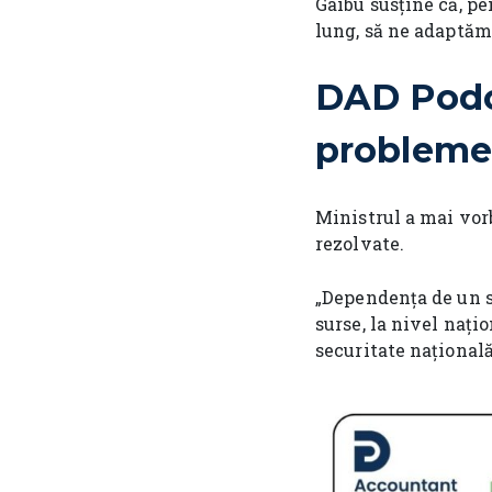
Gaibu susține că, p
lung, să ne adaptăm 
DAD Podca
probleme
Ministrul a mai vorb
rezolvate.
„Dependența de un si
surse, la nivel națio
securitate națională