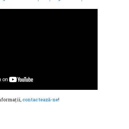
nformații,
contactează-ne
!