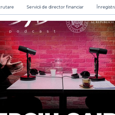
crutare
Servicii de director financiar
Înregistr