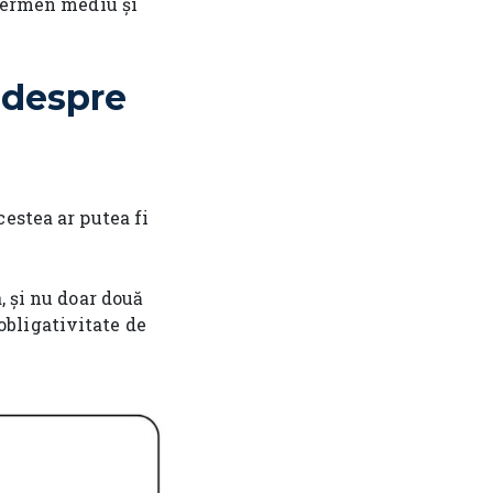
 termen mediu și
 despre
estea ar putea fi
, și nu doar două
 obligativitate de