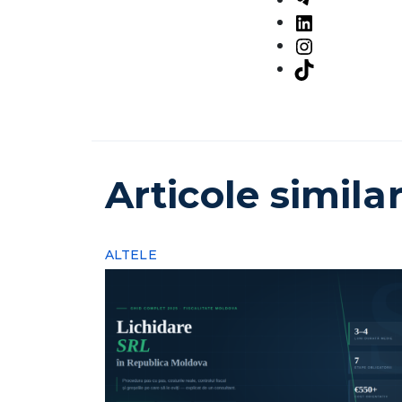
LinkedIn
Instagram
TikTok
Articole simila
ALTELE