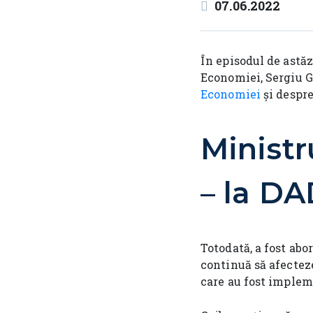
07.06.2022
În episodul de astăz
Economiei, Sergiu Ga
Economiei
și despre
Ministr
– la D
Totodată, a fost abo
continuă să afecteze
care au fost implem