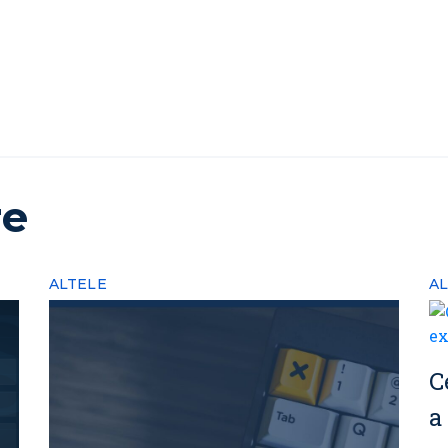
re
ALTELE
A
C
a