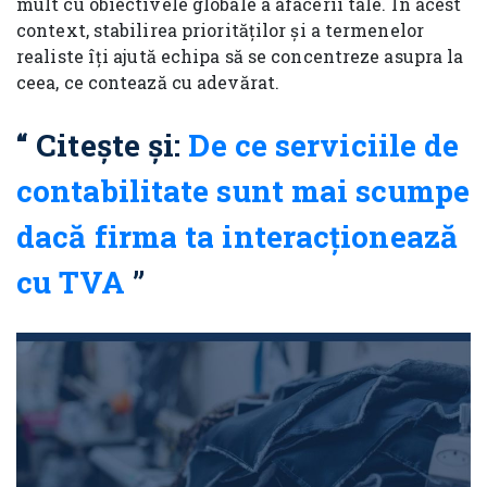
mult cu obiectivele globale a afacerii tale. În acest
context, stabilirea priorităților și a termenelor
realiste îți ajută echipa să se concentreze asupra la
ceea, ce contează cu adevărat.
Citește și:
De ce serviciile de
contabilitate sunt mai scumpe
dacă firma ta interacționează
cu TVA