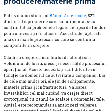
producere/materie primă
Potrivit unui studiu al
Băncii Americane
, 82%
dintre întreprinderile care au falimentat s-au
confruntat cu problemele legate de lipsa de fonduri
pentru investiții în afaceri. Aceasta, de fapt, este
una din marile provocări cu care se confruntă
companiile în creștere.
Odată cu creșterea numărului de clienți și a
volumului de lucru, cresc și necesitățile procesului
operațional. Aceste necesități sunt diferite în
funcție de domeniul de activitate a companiei. Dar
de cele mai multe ori, ele țin de echipamente,
materie primă și infrastructură. Valoarea
investițiilor, cel mai curând, va crește direct
proporțional cu ritmul de scalare a companiei tale.
Astfel, este recomandat să anticipezi valoarea
acestor investiții, astfel încât să dispui de soluții