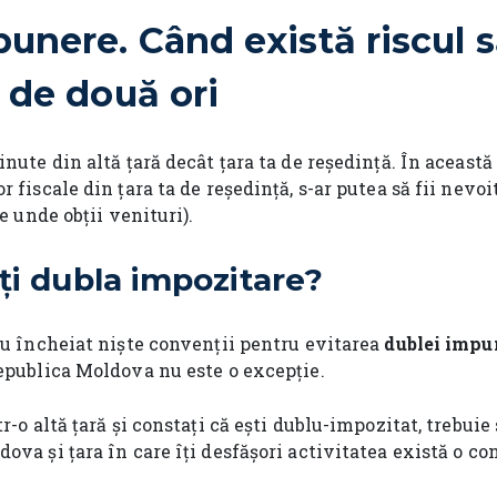
unere. Când există riscul să
 de două ori
inute din altă țară decât țara ta de reședință. În această 
r fiscale din țara ta de reședință, s-ar putea să fii nevoi
de unde obții venituri).
ți dubla impozitare?
 au încheiat niște convenții pentru evitarea
dublei impu
Republica Moldova nu este o excepție.
r-o altă țară și constați că ești dublu-impozitat, trebuie
ova și țara în care îți desfășori activitatea există o c