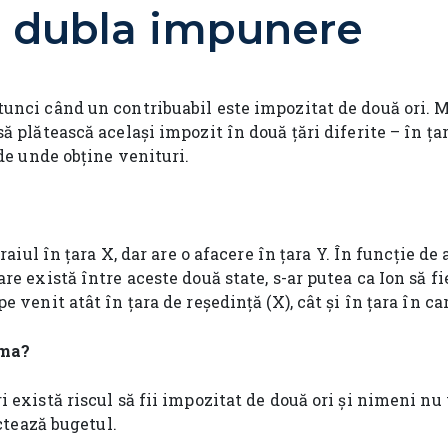
e dubla impunere
tunci când un contribuabil este impozitat de două ori. M
ă plătească același impozit în două țări diferite – în țar
 de unde obține venituri.
traiul în țara X, dar are o afacere în țara Y. În funcție d
care există între aceste două state, s-ar putea ca Ion să f
 venit atât în țara de reședință (X), cât și în țara în ca
ema?
 există riscul să fii impozitat de două ori și nimeni nu 
ectează bugetul.