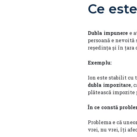
Ce est
Dubla impunere
e a
persoană e nevoită s
reședința și în țara
Exemplu:
Ion este stabilit cu 
dubla impozitare
, 
plătească impozite pe
În ce constă probl
Problema e că uneori
vrei, nu vrei, îți af