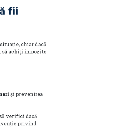
 fii
situație, chiar dacă
t să achiți impozite
neri
și prevenirea
 să verifici dacă
onvenție privind