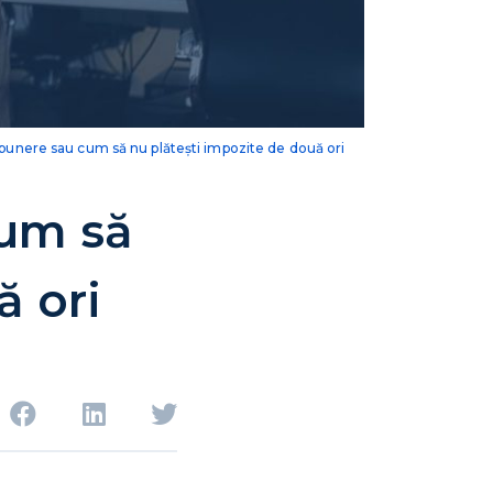
punere sau cum să nu plătești impozite de două ori
cum să
ă ori