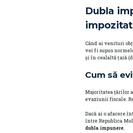
Dubla imp
impozitat
Când ai venituri obț
vei fi supus normelo
și în cealaltă țară (
Cum să evi
Majoritatea țărilor
evaziunii fiscale. 
Dacă ai o afacere înt
între Republica Mold
dubla impunere
.