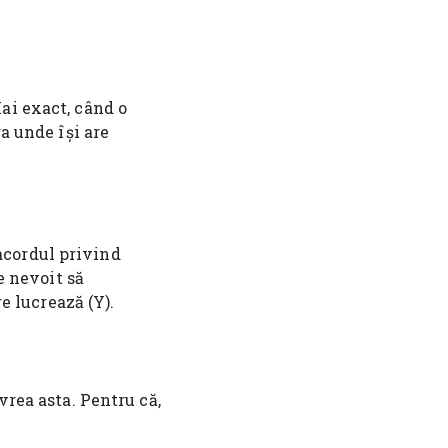
ai exact, când o
a unde își are
e acordul privind
ie nevoit să
re lucrează (Y).
vrea asta. Pentru că,