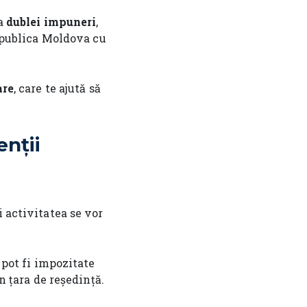
 a
dublei impuneri
,
publica Moldova cu
are
, care te ajută să
nții
i activitatea se vor
 pot fi impozitate
n țara de reședință.