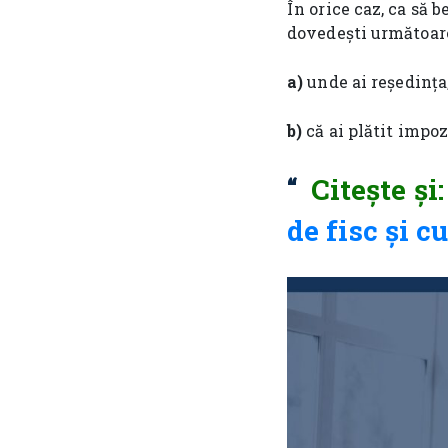
În orice caz, ca să b
dovedești următoare
a)
unde ai reședința
b)
că ai plătit impoz
Citește și
de fisc și 