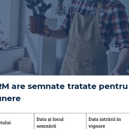
 RM are semnate tratate pentru 
uner
e