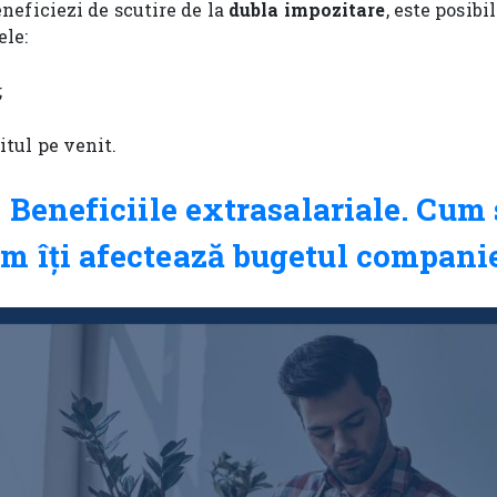
eneficiezi de scutire de la
dubla impozitare
, este posibi
le:
;
itul pe venit.
:
Beneficiile extrasalariale. Cum
cum îți afectează bugetul compani