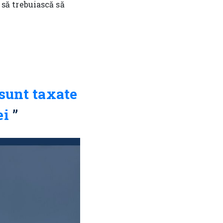
l să trebuiască să
 sunt taxate
ei