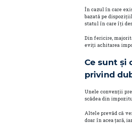
În cazul în care exi
bazată pe dispoziții
statul în care îți de
Din fericire, majori
eviți achitarea impo
Ce sunt și
privind du
Unele convenții pres
scădea din impozitul
Altele prevăd că ven
doar în acea țară, i