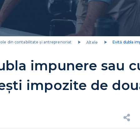
cole din contabilitate și antreprenoriat
Altele
Evită dubla im
dubla impunere sau 
ești impozite de dou